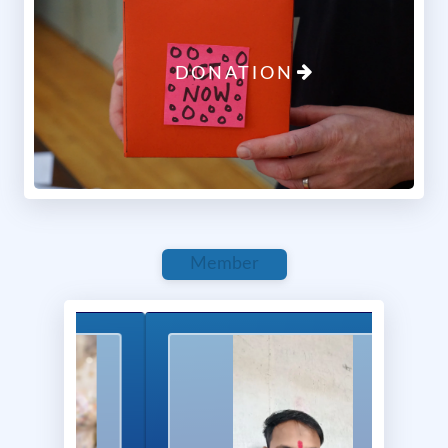
Your donation will help us: Provide nutritious meals
twice a day to flood-affected families Offer temporary
shelters and safe spaces for the displaced Distribute
essential clothing and supplies for children and the
DONATION
needy Ways to Donate: Bank Transfer / UPI: Account
Name: Santhi Gramin Vikas Trust Samiti Account
Number: 42978829342 IFSC / UPI ID: SBIN0003007
Cash or Other Methods: Contact our local office:
Contact: Shri Ram Sudihar, +91 77818 98636 Your
small contribution can save homes, feed hungry
children, and bring hope to thousands in need.
Report
0 Comments
Member
May 8, 2025 at 8:01 AM
1/1