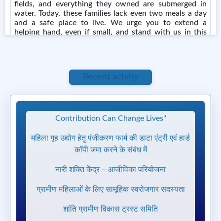
fields, and everything they owned are submerged in
water. Today, these families lack even two meals a day
and a safe place to live. We urge you to extend a
helping hand, even if small, and stand with us in this
disaster. Your contribution, however small, can bring
hope and relief to these families in their time of urgent
need. We urge you to extend a helping hand, even if
small, and stand with us in this disaster. Your
Recent actvity
contribution not only brings relief to those in need, but
"Relief for Koshi Flood Victims – Your Small
it also qualifies for Income Tax exemption under
Contribution Can Change Lives"
Section 80G, as our trust is registered for tax benefits.
Your donation will help us: Provide nutritious meals
twice a day to flood-affected families Offer temporary
महिला गृह उद्योग हेतु पंजीकरण फार्म की डाटा एंट्री एवं हार्ड
shelters and safe spaces for the displaced Distribute
कॉपी जमा करने के संबंध में
essential clothing and supplies for children and the
needy Ways to Donate: Bank Transfer / UPI: Account
नारी शक्ति केंद्र – आजीविका परियोजना
Name: Santhi Gramin Vikas Trust Samiti Account
Number: 42978829342 IFSC / UPI ID: SBIN0003007
ग्रामीण महिलाओं के लिए सामूहिक स्वरोजगार सदस्यता
Cash or Other Methods: Contact our local office:
Contact: Shri Ram Sudihar, +91 77818 98636 Your
शांति ग्रामीण विकास ट्रस्ट समिति
small contribution can save homes, feed hungry
children, and bring hope to thousands in need.
केंद्रीय आजीविका
Report
0 Comments