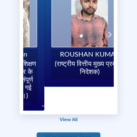
Previous
Next
Previous
Next
ROUSHAN KUMAR
(राष्ट्रीय वित्तीय मुख्य प्रबंधक
निदेशक)
शांति ग्रामीण विकास ट्रस्ट समिति मुख्यालय: सिरसिया कमरगामा,
सिंगेश्वर, मधेपुरा, बिहार विशेष सूचना दिनांक: [08 मई 2025] विषय:
महिला गृह उद्योग हेतु पंजीकरण फार्म की डाटा एंट्री एवं हार्ड कॉपी जमा
View All
करने के संबंध में बिहार राज्य के सभी प्रखंड परियोजना प्रबंधक को
सूचित किया जाता है कि नारी शक्ति केंद्र – आजीविका परियोजना
अंतर्गत महिला गृह उद्योग के लिए जिन महिलाओं के पंजीकरण फॉर्म आपने
Management Team
कलेक्ट किए हैं या प्राप्त किए हैं, उनकी डाटा एंट्री कार्य शीघ्रातिशीघ्र
नीचे दिए गए लिंक पर पूर्ण करें: [
https://forms.gle/3HnXkrNkUzszWttT6 ] साथ ही, इन
पंजीकरण फॉर्म की हार्ड कॉपी कार्यालय में 18 मई 2025 तक अनिवार्य