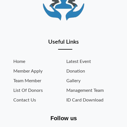
Useful Links
Home
Latest Event
Member Apply
Donation
Team Member
Gallery
List Of Donors
Management Team
Contact Us
ID Card Download
Follow us
Copyright © 2026, All Right Reserved
शांति ग्रामीण विकास ट्रस्ट समिति
Terms & Condition
Privacy Policy
Disclaimer