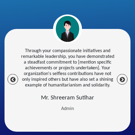
Through your compassionate initiatives and
शांति ग्रामीण विकास ट्रस्ट समिति
remarkable leadership, you have demonstrated
a steadfast commitment to [mention specific
Report
0 Comments
achievements or projects undertaken]. Your
organization's selfless contributions have not
only inspired others but have also set a shining
example of humanitarianism and solidarity.
Mr. Shreeram Sutihar
November 16, 2024 at 11:27 AM
Admin
1/5
Previous
Next