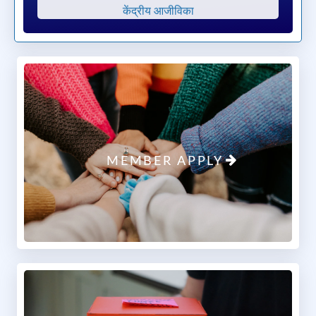
शांति ग्रामीण विकास ट्रस्ट समिति
शांति ग्रामीण विकास ट्रस्ट समिति
शांति ग्रामीण विकास ट्रस्ट समिति
October 6, 2025 at 11:26 AM
Please provide a valid YouTube URL
Dear Friends, Due to the rising waters of the Koshi
River and continuous heavy rainfall, over 100,000
MEMBER APPLY
people have been completely displaced. Their homes,
fields, and everything they owned are submerged in
water. Today, these families lack even two meals a day
and a safe place to live. We urge you to extend a
helping hand, even if small, and stand with us in this
disaster. Your contribution, however small, can bring
hope and relief to these families in their time of urgent
need. We urge you to extend a helping hand, even if
small, and stand with us in this disaster. Your
contribution not only brings relief to those in need, but
it also qualifies for Income Tax exemption under
Section 80G, as our trust is registered for tax benefits.