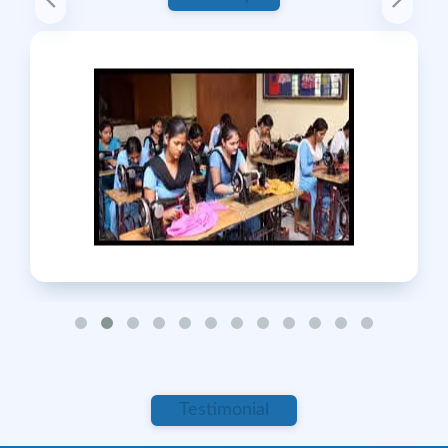
Report
0 Comments
November 16, 2024 at 11:27 AM
1/3
Testimonial
Previous
Next